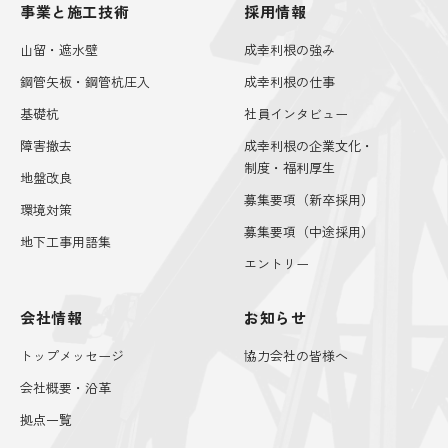
事業と施工技術
採用情報
山留・遮水壁
成幸利根の強み
鋼管矢板・鋼管杭圧入
成幸利根の仕事
基礎杭
社員インタビュー
障害撤去
成幸利根の企業文化・
制度・福利厚生
地盤改良
募集要項（新卒採用）
環境対策
募集要項（中途採用）
地下工事用語集
エントリー
会社情報
お知らせ
トップメッセージ
協力会社の皆様へ
会社概要・沿革
拠点一覧