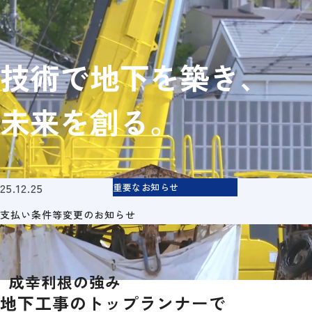
地下工事用語集
成幸利根の企業文化・制度・福利厚生
募集要項（新卒採用）
技術で地下を築き、
募集要項（中途採用）
エントリー
未来を創る。
25.12.25
重要なお知らせ
支払い条件等変更のお知らせ
成幸利根の強み
地下工事のトップランナーで