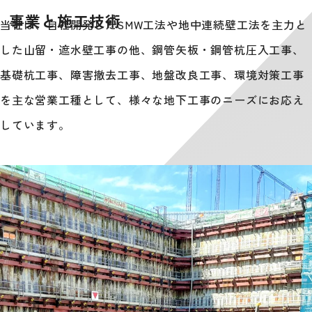
事業と施工技術
当社は、自社開発したSMW工法や地中連続壁工法を主力と
した山留・遮水壁工事の他、鋼管矢板・鋼管杭圧入工事、
基礎杭工事、障害撤去工事、地盤改良工事、環境対策工事
を主な営業工種として、様々な地下工事のニーズにお応え
しています。