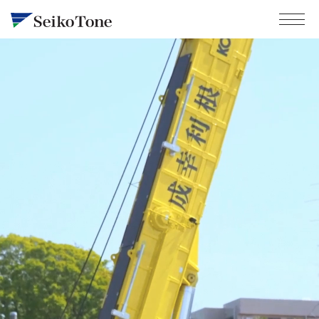
成幸利根の強み
事業と施工技術
会社情報
山留・遮水壁
鋼管矢板・鋼管杭圧入
採用情報
トップメッセージ
基礎杭
会社概要・沿革
障害撤去
成幸利根の強み
拠点一覧
地盤改良
お問い合わせ
成幸利根の仕事
環境対策
社員インタビュー