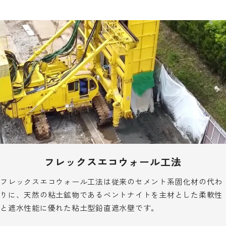
地下工事用語集
成幸利根の企業文化・制度・福利厚生
募集要項（新卒採用）
募集要項（中途採用）
エントリー
フレックスエコウォール工法
フレックスエコウォール工法は従来のセメント系固化材の代わ
りに、天然の粘土鉱物であるベントナイトを主材とした柔軟性
と遮水性能に優れた粘土型鉛直遮水壁です。