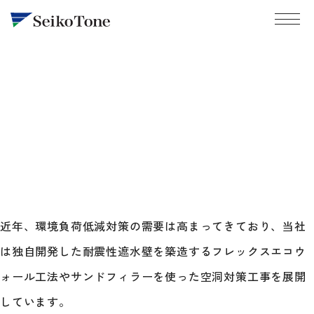
成幸利根の強み
環境対策
事業と施工技術
会社情報
山留・遮水壁
鋼管矢板・鋼管杭圧入
採用情報
トップメッセージ
基礎杭
近年、環境負荷低減対策の需要は高まってきており、
当社
会社概要・沿革
障害撤去
は独自開発した耐震性遮水壁を築造するフレックスエコウ
成幸利根の強み
拠点一覧
地盤改良
お問い合わせ
ォール工法や
サンドフィラーを使った空洞対策工事を展開
成幸利根の仕事
環境対策
しています。
社員インタビュー