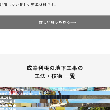
阻害しない新しい充填材料です。
詳しい説明を見る
成幸利根の地下工事の
工法・技術 一覧
山留・遮水壁
鋼管矢板・
鋼管杭圧入
基礎杭
障害撤去
地盤改良
環境対策