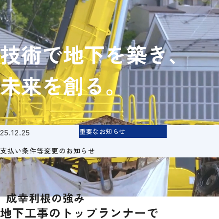
地下工事用語集
成幸利根の企業文化・制度・福利厚生
募集要項（新卒採用）
技術で地下を築き、
募集要項（中途採用）
エントリー
未来を創る。
25.12.25
重要なお知らせ
支払い条件等変更のお知らせ
成幸利根の強み
地下工事のトップランナーで