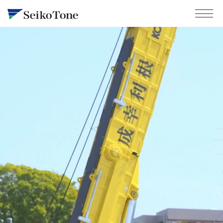
成幸利根の強み
事業と施工技術
会社情報
山留・遮水壁
鋼管矢板・鋼管杭圧入
採用情報
トップメッセージ
基礎杭
会社概要・沿革
障害撤去
成幸利根の強み
拠点一覧
地盤改良
お問い合わせ
成幸利根の仕事
環境対策
社員インタビュー