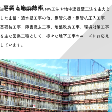
事業と施工技術
当社は、自社開発したSMW工法や地中連続壁工法を主力と
した山留・遮水壁工事の他、鋼管矢板・鋼管杭圧入工事、
基礎杭工事、障害撤去工事、地盤改良工事、環境対策工事
を主な営業工種として、様々な地下工事のニーズにお応え
しています。