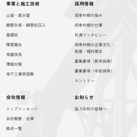
事業と施工技術
採用情報
山留・遮水壁
成幸利根の強み
鋼管矢板・鋼管杭圧入
成幸利根の仕事
基礎杭
社員インタビュー
障害撤去
成幸利根の企業文化・
制度・福利厚生
地盤改良
募集要項（新卒採用）
環境対策
募集要項（中途採用）
地下工事用語集
エントリー
会社情報
お知らせ
トップメッセージ
協力会社の皆様へ
会社概要・沿革
拠点一覧